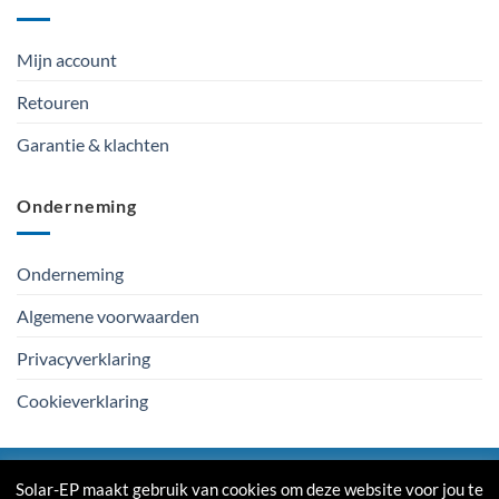
Mijn account
Retouren
Garantie & klachten
Onderneming
Onderneming
Algemene voorwaarden
Privacyverklaring
Cookieverklaring
IDeal
PayPal
Visa
MasterCard
Bank
Solar-EP maakt gebruik van cookies om deze website voor jou te