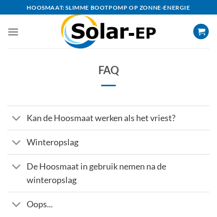
Ga
HOOSMAAT: SLIMME BOOTPOMP OP ZONNE-ENERGIE
naar
inhoud
FAQ
Kan de Hoosmaat werken als het vriest?
Winteropslag
De Hoosmaat in gebruik nemen na de
winteropslag
Oops...